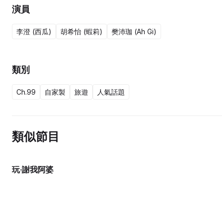
演員
李澄 (西瓜)
胡希怡 (蝦莉)
樊沛珈 (Ah Gi)
類別
Ch.99
自家製
旅遊
人氣話題
類似節目
玩‧謝我阿婆