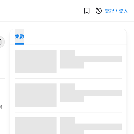
登記
/
登入
集數
與