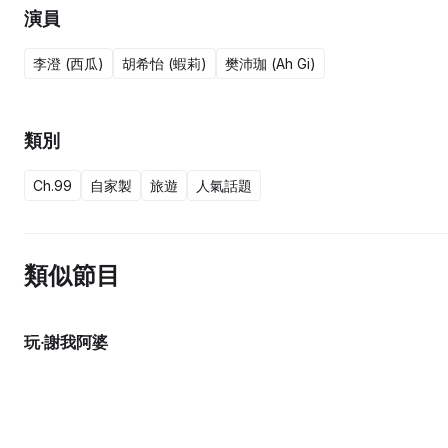
演員
李澄 (西瓜)
胡希怡 (蝦莉)
樊沛珈 (Ah Gi)
類別
Ch.99
自家製
旅遊
人氣話題
類似節目
玩‧謝我阿婆