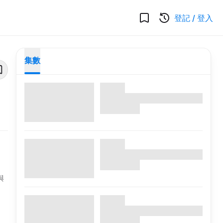
登記
/
登入
集數
與