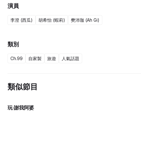
演員
李澄 (西瓜)
胡希怡 (蝦莉)
樊沛珈 (Ah Gi)
類別
Ch.99
自家製
旅遊
人氣話題
類似節目
玩‧謝我阿婆