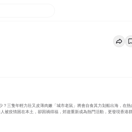
少？三隻年輕力壯又皮薄肉嫩「城市老鼠」將會自食其力划船出海，在熱
港人被疫情困在本土，卻因禍得福，郊遊重新成為熱門活動，更發現香港