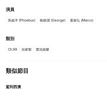
演員
吳啟洋 (Phoebus)
歐鎮灝 (George)
葉振弘 (Marco)
類別
Ch.99
自家製
實況娛樂
類似節目
駕到西澳