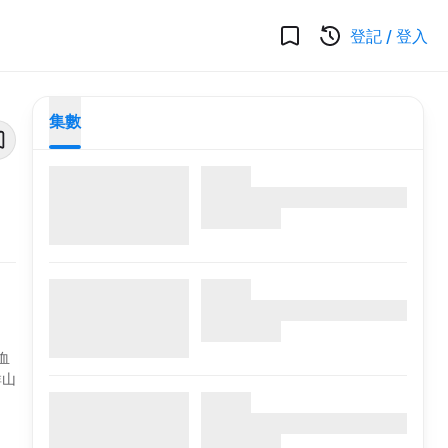
登記
/
登入
集數
血
群山