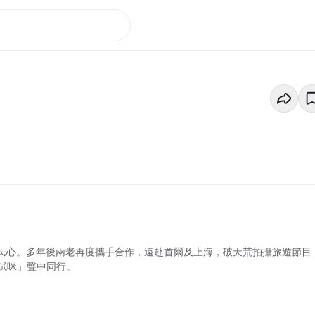
入民心。多年後兩老再度攜手合作，遠赴首爾及上海，破天荒拍攝旅遊節目
試咪」聲中同行。