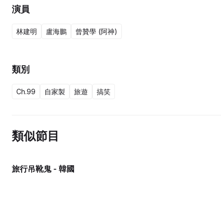
演員
林建明
盧海鵬
曾贊學 (阿神)
類別
Ch.99
自家製
旅遊
搞笑
類似節目
旅行吊靴鬼 - 韓國