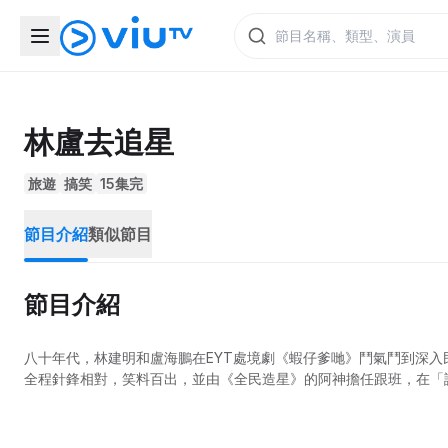
林盧去追星
旅遊
搞笑
15集完
節目介紹
類似節目
節目介紹
八十年代，林建明和盧海鵬在EYT處境劇《蝦仔爹哋》鬥氣鬥到深
全程針鋒相對，笑料百出，並由《全民造星》的阿神擔任跟班，在「