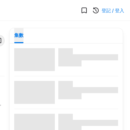
登記
/
登入
集數
，