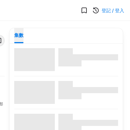
登記
/
登入
集數
都