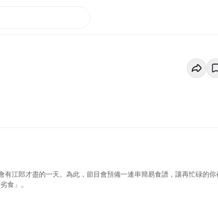
會有江郎才盡的一天。為此，節目會預備一連串簡易食譜，讓再忙碌的你
「劣食」。