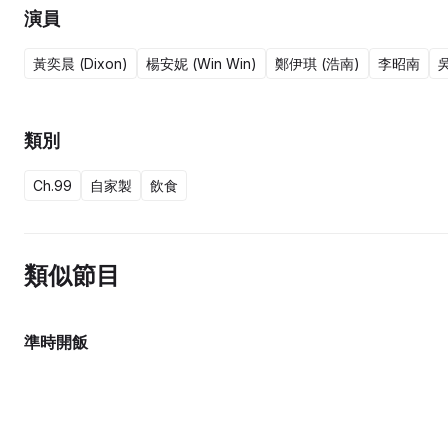
演員
黃奕晨 (Dixon)
楊安妮 (Win Win)
鄭伊琪 (浩南)
李昭南
吳
類別
Ch.99
自家製
飲食
類似節目
準時開飯