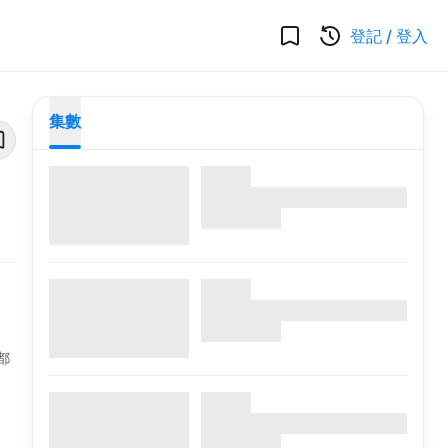
登記
/
登入
集數
都