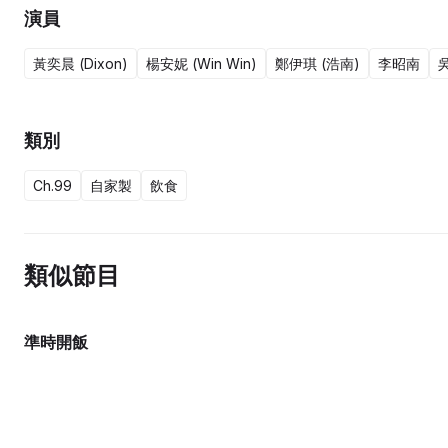
演員
黃奕晨 (Dixon)
楊安妮 (Win Win)
鄭伊琪 (浩南)
李昭南
吳
類別
Ch.99
自家製
飲食
類似節目
準時開飯