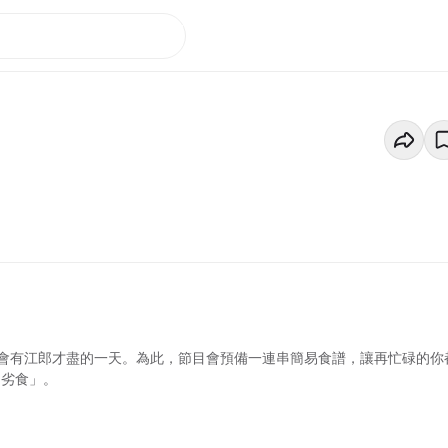
會有江郎才盡的一天。為此，節目會預備一連串簡易食譜，讓再忙碌的你
「劣食」。