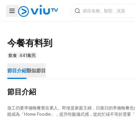
今餐有料到
飲食
441集完
節目介紹
類似節目
節目介紹
放工仍要準備晚餐實在累人。即使是家庭主婦，日復日的準備晚餐也
能成為「Home Foodie」，提升吃飯儀式感，從此忙碌不等於需要