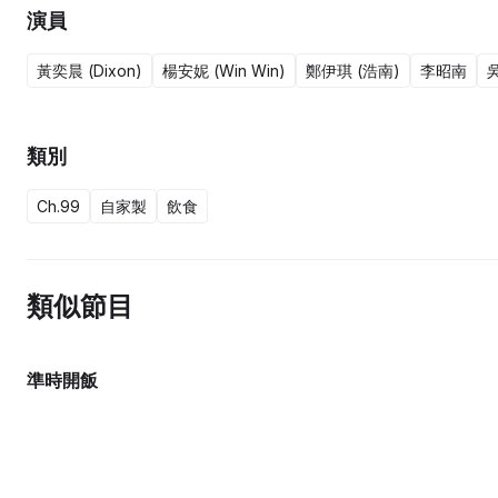
演員
黃奕晨 (Dixon)
楊安妮 (Win Win)
鄭伊琪 (浩南)
李昭南
吳
類別
Ch.99
自家製
飲食
類似節目
準時開飯