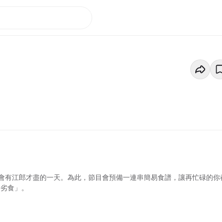
會有江郎才盡的一天。為此，節目會預備一連串簡易食譜，讓再忙碌的你
「劣食」。