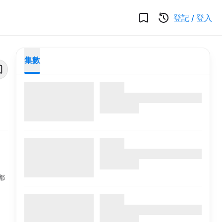
登記
/
登入
集數
都