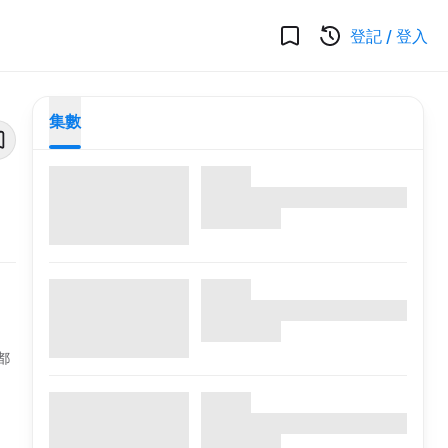
登記
/
登入
集數
都