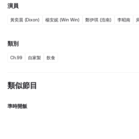
演員
黃奕晨 (Dixon)
楊安妮 (Win Win)
鄭伊琪 (浩南)
李昭南
吳
類別
Ch.99
自家製
飲食
類似節目
準時開飯