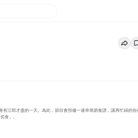
會有江郎才盡的一天。為此，節目會預備一連串簡易食譜，讓再忙碌的你
「劣食」。