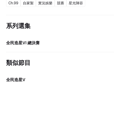
Ch.99
自家製
實況娛樂
競賽
星光陣容
系列選集
全民造星VI 總決賽
類似節目
全民造星V