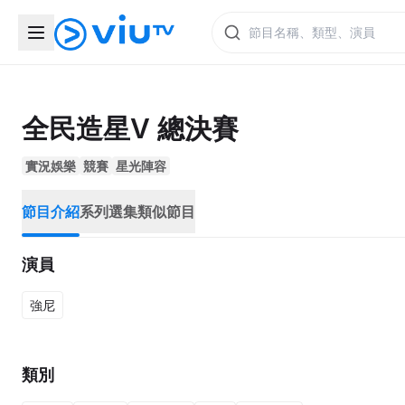
全民造星V 總決賽
實況娛樂
競賽
星光陣容
節目介紹
系列選集
類似節目
演員
強尼
類別