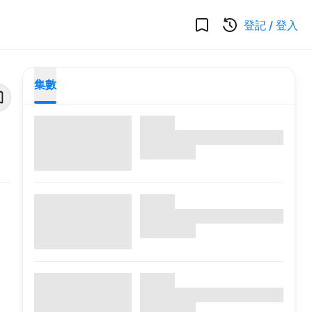
登記
/
登入
集數