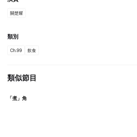
關楚耀
類別
Ch.99
飲食
類似節目
「煮」角