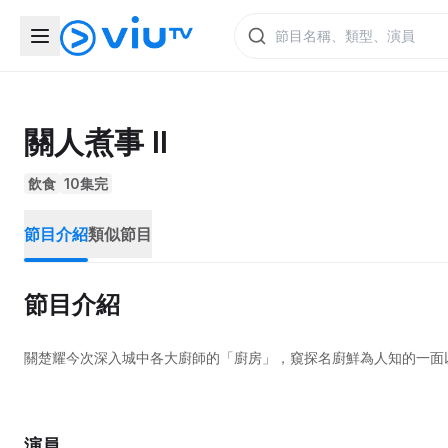
關人煮事 II
飲食
10集完
節目介紹
類似節目
節目介紹
關楚耀今次深入城中各大廚師的「廚房」，窺探名廚鮮為人知的一面
演員