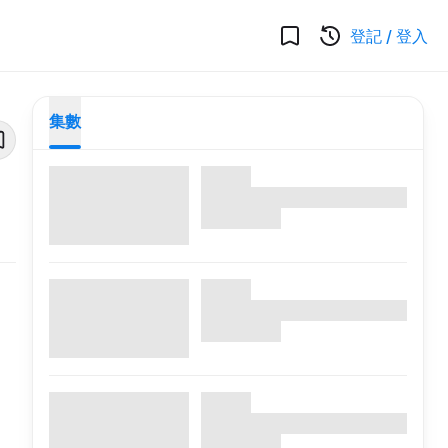
登記
/
登入
集數