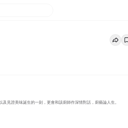
以及見證美味誕生的一刻，更會和該廚師作深情對話，廚藝論人生。