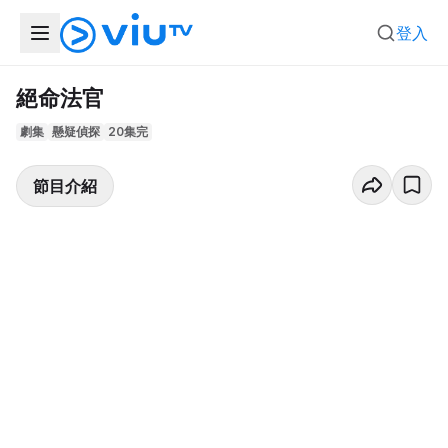
登入
絕命法官
劇集
懸疑偵探
20集完
節目介紹