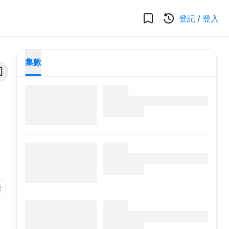
登記
/
登入
集數
雄