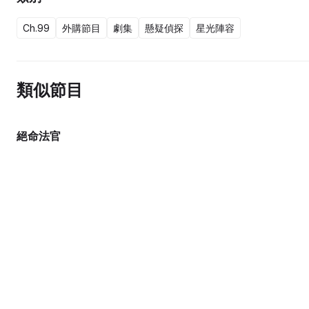
Ch.99
外購節目
劇集
懸疑偵探
星光陣容
類似節目
絕命法官