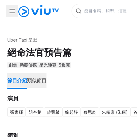
Uber Taxi 呈獻
絕命法官預告篇
劇集
懸疑偵探
星光陣容
5集完
節目介紹
類似節目
演員
張家輝
胡杏兒
曾舜希
鮑起靜
蔡思韵
朱栢康 (朱康)
類別