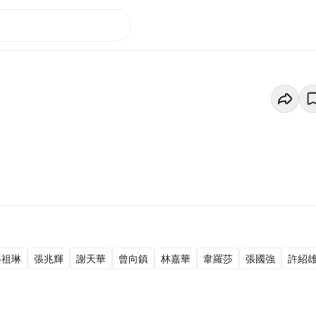
谷祖琳
張兆輝
謝天華
曾向鎮
林嘉華
韋羅莎
張國強
許紹