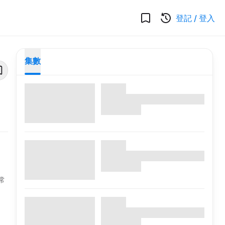
登記
/
登入
集數
常