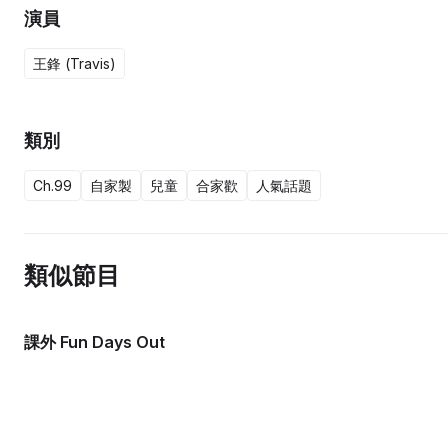
演員
王鋒 (Travis)
類別
Ch.99
自家製
兒童
合家歡
人氣話題
類似節目
課外 Fun Days Out