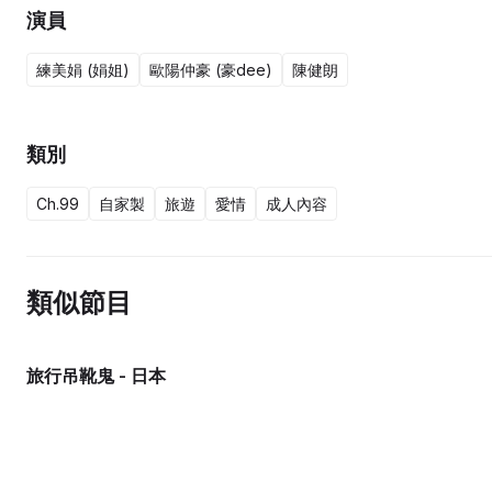
演員
練美娟 (娟姐)
歐陽仲豪 (豪dee)
陳健朗
類別
Ch.99
自家製
旅遊
愛情
成人內容
類似節目
旅行吊靴鬼 - 日本