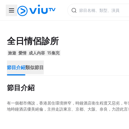
全日情侶診所
旅遊
愛情
成人內容
15集完
節目介紹
類似節目
節目介紹
有一個都市傳說，香港居住環境狹窄，時鐘酒店衛生程度又惡劣，年
地時鐘酒店優美絕倫，主持走訪東京、京都、大阪、奈良，力證此言