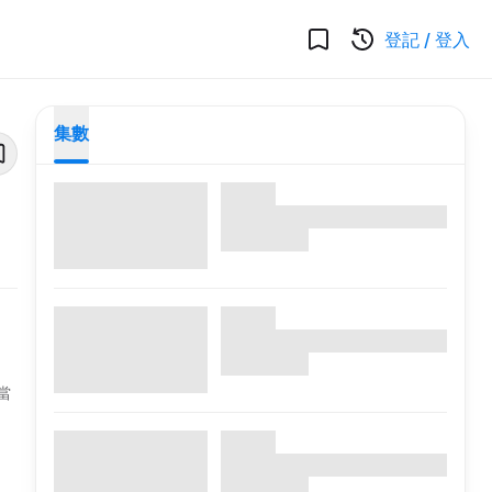
登記
/
登入
集數
當