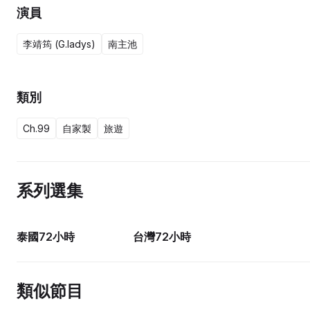
演員
李靖筠 (G.ladys)
南主池
類別
Ch.99
自家製
旅遊
系列選集
4集完
4集完
泰國72小時
台灣72小時
類似節目