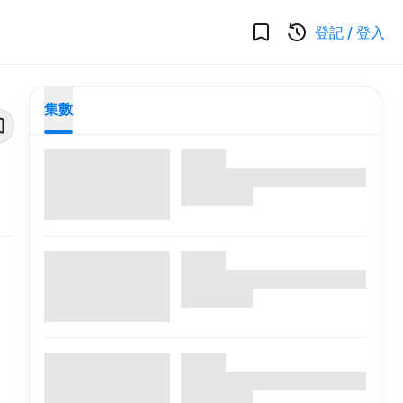
登記
/
登入
集數