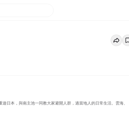
小時重遊日本，與南主池一同教大家避開人群，過當地人的日常生活。雲海、