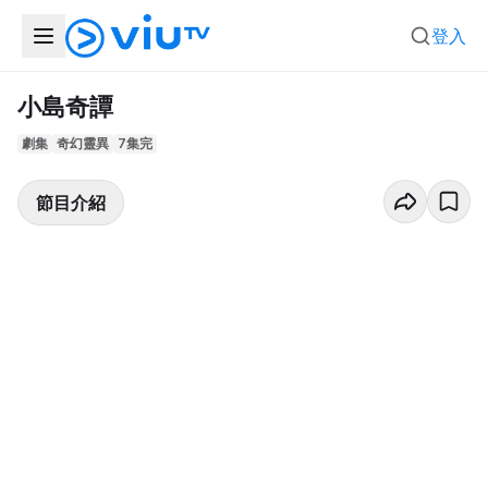
登入
小島奇譚
劇集
奇幻靈異
7集完
節目介紹