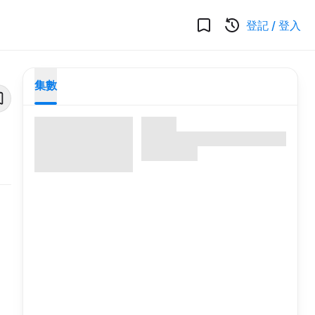
登記
/
登入
集數