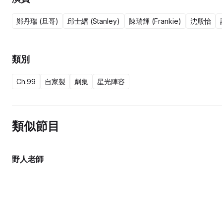
鄭丹瑞 (旦哥)
邱士縉 (Stanley)
陳瑞輝 (Frankie)
沈殷怡
類別
Ch.99
自家製
劇集
星光陣容
類似節目
野人老師