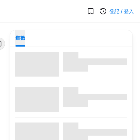
登記
/
登入
集數