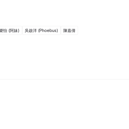
司”的執行員，主理人明總 (王維 飾) 對家明愛護有加。因緣際會，彭
樂怡 (阿妹)
吳啟洋 (Phoebus)
陳嘉倩
1集