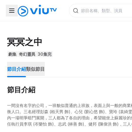
冥冥之中
劇集
奇幻靈異
30集完
節目介紹
類似節目
節目介紹
一間沒有名字的公司，一班貌似普通的上班族，表面上與一般的商業
衡人口。三名經理彭森 (栢天男 飾)、心兒 (劉心悠 飾)、寶玲 (袁
內一場明爭暗鬥展開，三人都為了各自的理由，希望能坐上蘇麗珍的位
任執行員李琪 (岑樂怡 飾)、志武 (林善 飾)、健邦 (陳偉洪 飾
神！終於，麗珍死於三人設下的連環計！隨著麗珍死去，現世界銷毀，