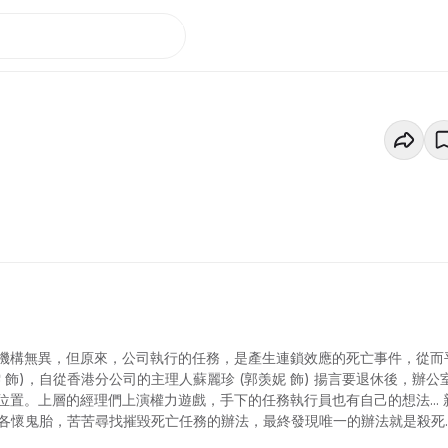
機構無異，但原來，公司執行的任務，是產生連鎖效應的死亡事件，從而
綺雯 飾)，自從香港分公司的主理人蘇麗珍 (郭羡妮 飾) 揚言要退休後，辦公
置。上層的經理們上演權力遊戲，手下的任務執行員也有自己的想法... 
)，三人各懷鬼胎，苦苦尋找摧毀死亡任務的辦法，最終發現唯一的辦法就是殺死
換來的是異世界……於異世界中，彭森多了一個兒子家明 (吳啟洋 飾)，