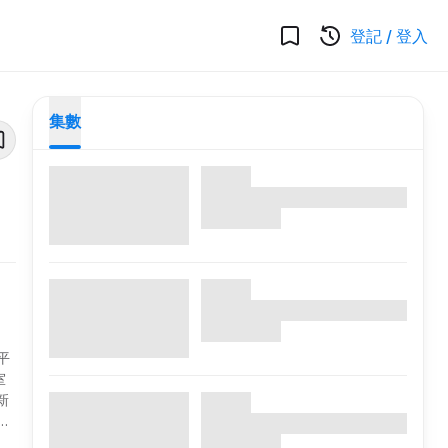
登記
/
登入
集數
平
室
新
死
自