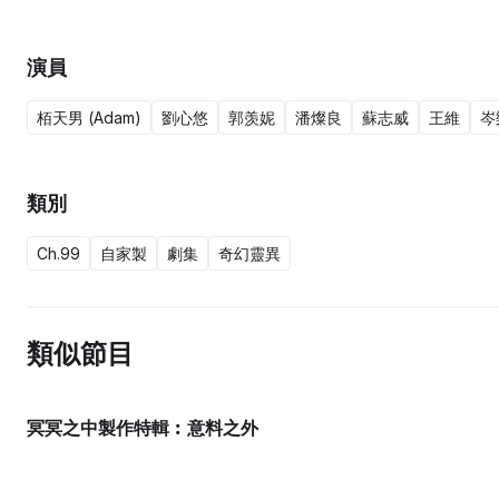
己則在一家玩具公司工作，過著平凡的生活。而家明就是新世界中，“公
跟明總也熟絡起來...
演員
栢天男 (Adam)
劉心悠
郭羡妮
潘燦良
蘇志威
王維
岑
類別
Ch.99
自家製
劇集
奇幻靈異
類似節目
冥冥之中製作特輯︰意料之外