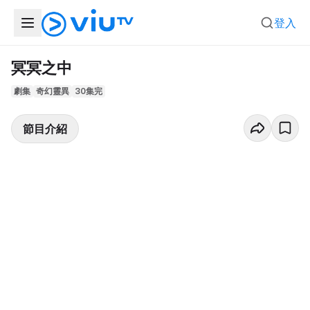
登入
冥冥之中
劇集
奇幻靈異
30集完
節目介紹