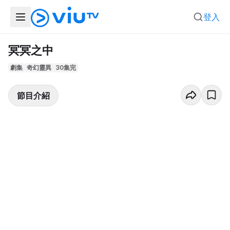
登入
冥冥之中
劇集
奇幻靈異
30集完
節目介紹