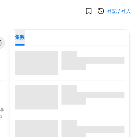
登記
/
登入
集數
得享
出