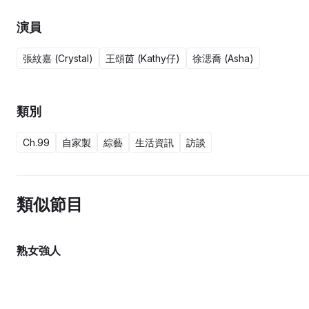
演員
張紋嘉 (Crystal)
王頌茵 (Kathy仔)
徐㴓喬 (Asha)
類別
Ch.99
自家製
綜藝
生活資訊
訪談
類似節目
熟女強人