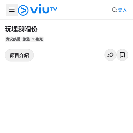
登入
玩埋我嗰份
實況娛樂
旅遊
15集完
節目介紹