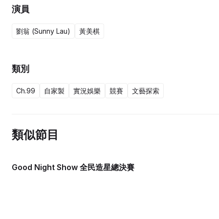
演員
劉翁 (Sunny Lau)
黃美棋
類別
Ch.99
自家製
實況娛樂
競賽
文藝探索
類似節目
Good Night Show 全民造星總決賽