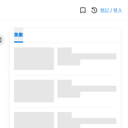
登記
/
登入
集數