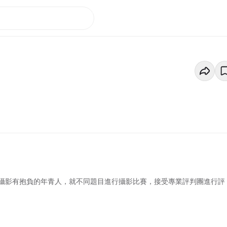
對攝影有抱負的年青人，就不同題目進行攝影比賽，接受專業評判團進行評