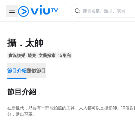
攝．太帥
實況娛樂
競賽
文藝探索
15集完
節目介紹
類似節目
節目介紹
在新世代，只要有一部能拍照的工具，人人都可以是攝影師。10個
分，選出冠軍。