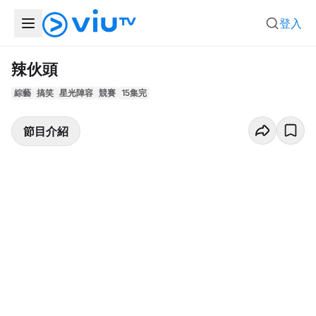
登入
辣伙頭
綜藝
搞笑
星光陣容
競賽
15集完
節目介紹