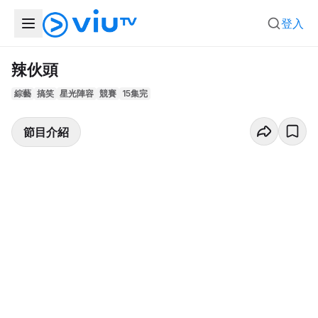
登入
辣伙頭
綜藝
搞笑
星光陣容
競賽
15集完
節目介紹