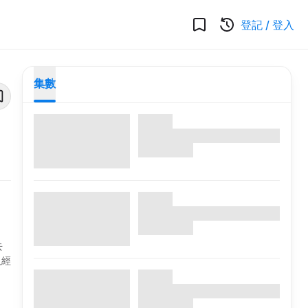
登記
/
登入
集數
去
人經