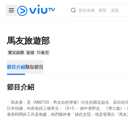
馬友旅遊部
實況娛樂
旅遊
15集完
節目介紹
類似節目
節目介紹
「馬友會」是《MM730－男女自然學會》衍生的限定組合。節目
日本拍攝，內容包括三個單元：《5+1》- 抽中者即走、《博士篇》
過長時間的工作及相處，他們最終會「彼此交惡」或是發展出「馬友