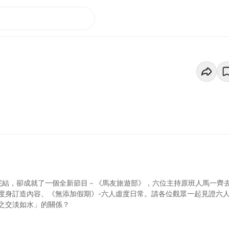
的完結，卻成就了一個全新節目－《馬友旅遊部》，六位主持原班人馬一齊
- 度身訂造內容、《無添加假期》-六人虛度日常。請各位觀眾一起見證六
之交淡如水」的關係？