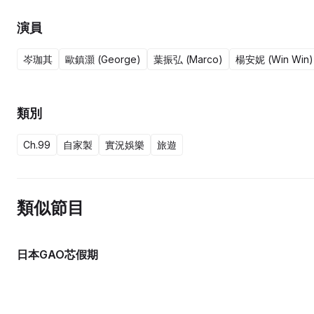
演員
岑珈其
歐鎮灝 (George)
葉振弘 (Marco)
楊安妮 (Win Win)
類別
Ch.99
自家製
實況娛樂
旅遊
類似節目
日本GAO芯假期