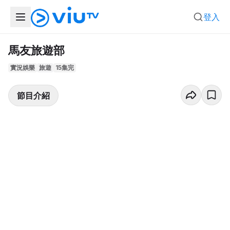
登入
馬友旅遊部
實況娛樂
旅遊
15集完
節目介紹