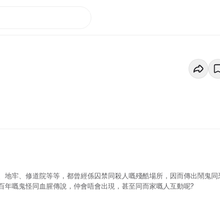
、地牢、修道院等等，都曾經係囚禁同殺人嘅殘酷場所，因而傳出鬧鬼同
百年嘅鬼怪同血腥傳說，仲會唔會出現，甚至同而家嘅人互動呢?