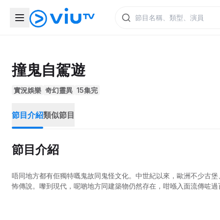
撞鬼自駕遊
實況娛樂
奇幻靈異
15集完
節目介紹
類似節目
節目介紹
唔同地方都有佢獨特嘅鬼故同鬼怪文化。中世紀以來，歐洲不少古堡
怖傳說。嚟到現代，呢啲地方同建築物仍然存在，咁喺入面流傳咗過