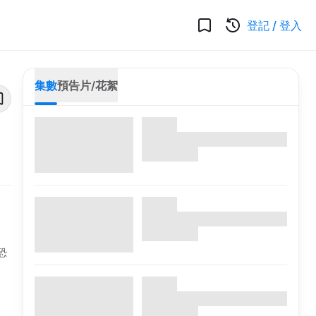
登記
/
登入
集數
預告片/花絮
恐