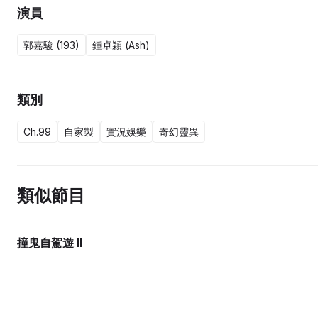
演員
郭嘉駿 (193)
鍾卓穎 (Ash)
類別
Ch.99
自家製
實況娛樂
奇幻靈異
類似節目
撞鬼自駕遊 II