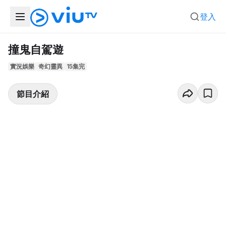
登入
撞鬼自駕遊
實況娛樂
奇幻靈異
15集完
節目介紹