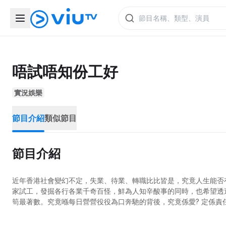
唔試唔知份工好
實況娛樂
節目介紹
類似節目
節目介紹
近年香港社會變幻不定，失業、待業、轉職比比皆是，究竟人生能否
家試工，發掘各行各業千奇百怪，鮮為人知辛酸事的同時，也希望透
筍最著數。究竟喺每日營營役役為口奔馳的背後，究竟係愛? 定係責任