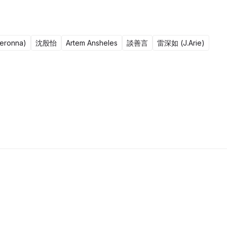
ronna)
沈殷怡
Artem Ansheles
談善言
雷深如 (J.Arie)
15