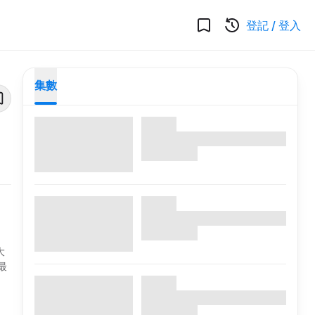
登記
/
登入
集數
大
最