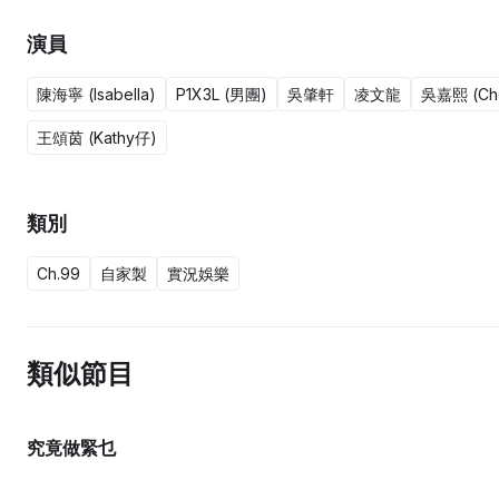
演員
陳海寧 (Isabella)
P1X3L (男團)
吳肇軒
凌文龍
吳嘉熙 (Che
王頌茵 (Kathy仔)
類別
Ch.99
自家製
實況娛樂
類似節目
究竟做緊乜