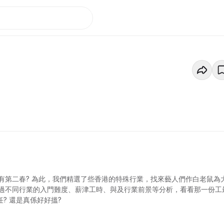
有第二春? 為此，我們精選了些香港的特殊行業，找來藝人們作白老鼠為
過不同行業的入門難度、薪津工時、與及行業前景等分析，看看那一份工
? 還是真係好好搵?