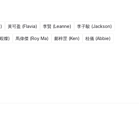
)
黃可盈 (Flavia)
李賢 (Leanne)
李子駿 (Jackson)
鹹蝦燦)
馬偉傑 (Roy Ma)
鄺梓罡 (Ken)
桂儀 (Abbie)
50集完