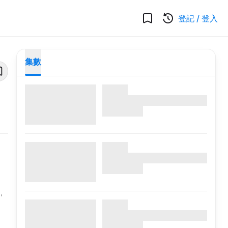
登記
/
登入
集數
，