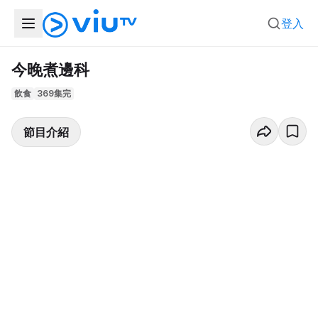
登入
今晚煮邊科
飲食
369集完
節目介紹