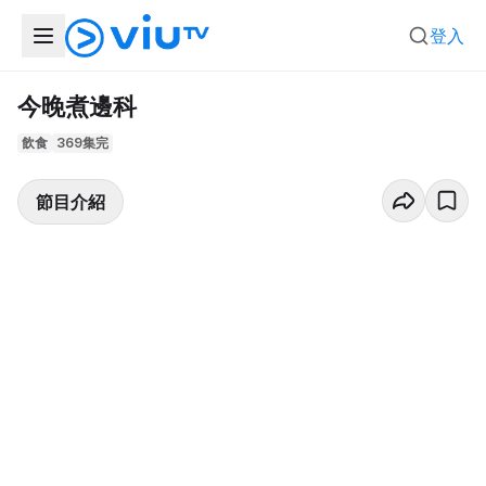
登入
今晚煮邊科
飲食
369集完
節目介紹