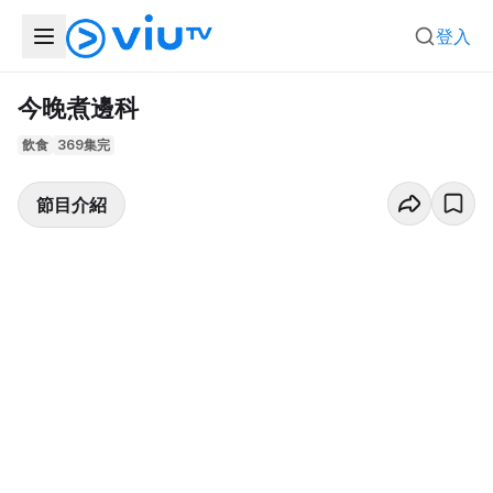
登入
今晚煮邊科
飲食
369集完
節目介紹