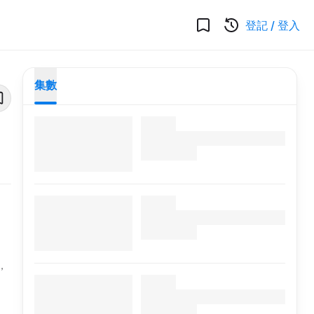
登記
/
登入
集數
，