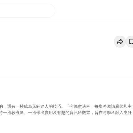
的，還有一秒成為烹飪達人的技巧。「今晚煮邊科」每集將邀請廚師和主
持一邊教煮餸、一邊帶出實用及有趣的資訊給觀眾，旨在將學科融入烹飪