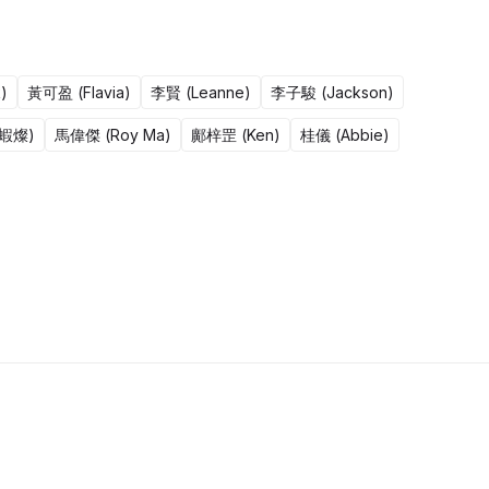
)
黃可盈 (Flavia)
李賢 (Leanne)
李子駿 (Jackson)
鹹蝦燦)
馬偉傑 (Roy Ma)
鄺梓罡 (Ken)
桂儀 (Abbie)
50集完