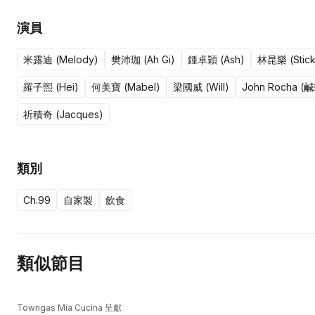
演員
米露迪 (Melody)
樊沛珈 (Ah Gi)
鍾卓穎 (Ash)
林昆樂 (Stick
羅子熙 (Hei)
何美寶 (Mabel)
梁國威 (Will)
John Rocha (
祈積奇 (Jacques)
類別
Ch.99
自家製
飲食
類似節目
Towngas Mia Cucina 呈獻