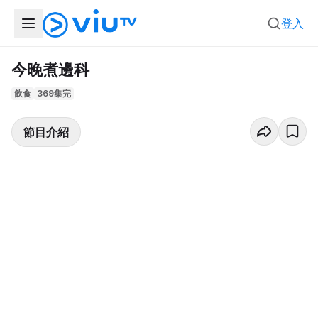
登入
今晚煮邊科
飲食
369集完
節目介紹