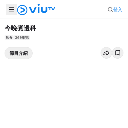
登入
今晚煮邊科
飲食
369集完
節目介紹