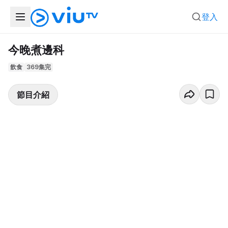
登入
今晚煮邊科
飲食
369集完
節目介紹