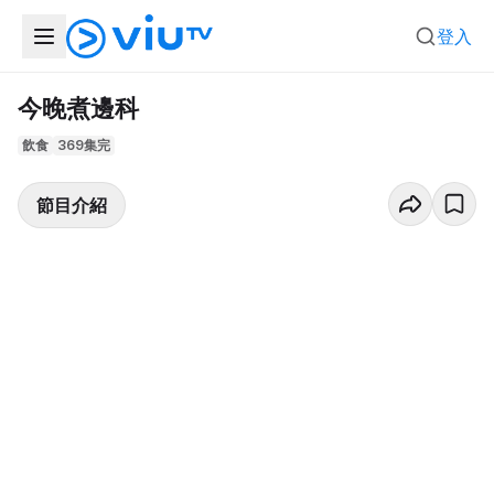
登入
今晚煮邊科
飲食
369集完
節目介紹