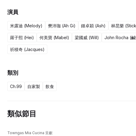
演員
米露迪 (Melody)
樊沛珈 (Ah Gi)
鍾卓穎 (Ash)
林昆樂 (Stick
羅子熙 (Hei)
何美寶 (Mabel)
梁國威 (Will)
John Rocha (
祈積奇 (Jacques)
類別
Ch.99
自家製
飲食
類似節目
Towngas Mia Cucina 呈獻