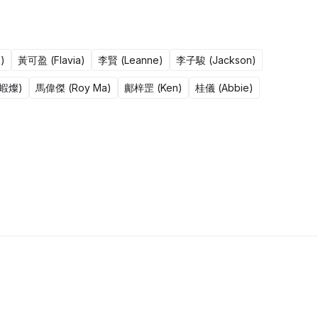
)
黃可盈 (Flavia)
李賢 (Leanne)
李子駿 (Jackson)
鹹蝦燦)
馬偉傑 (Roy Ma)
鄺梓罡 (Ken)
桂儀 (Abbie)
50集完