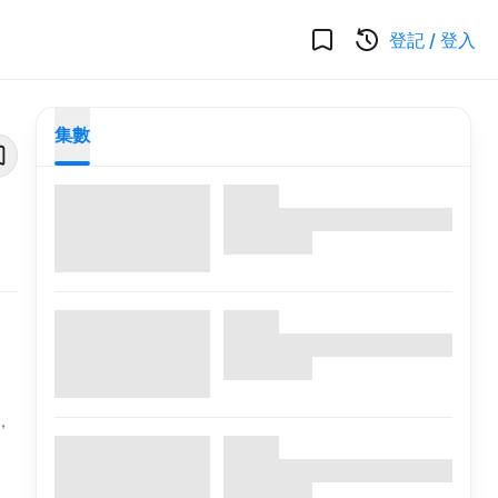
登記
/
登入
集數
，