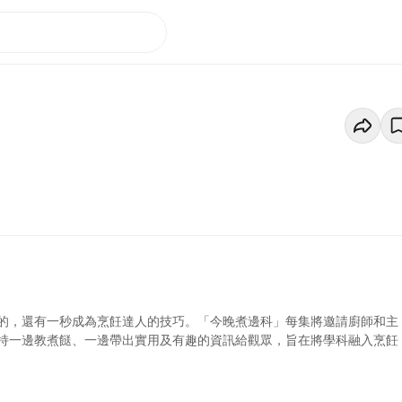
的，還有一秒成為烹飪達人的技巧。「今晚煮邊科」每集將邀請廚師和主
持一邊教煮餸、一邊帶出實用及有趣的資訊給觀眾，旨在將學科融入烹飪