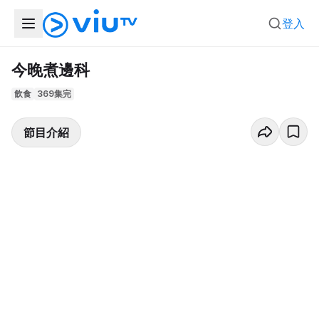
登入
今晚煮邊科
飲食
369集完
節目介紹