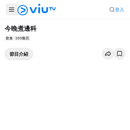
登入
今晚煮邊科
飲食
369集完
節目介紹