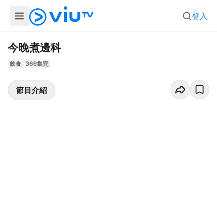
登入
今晚煮邊科
飲食
369集完
節目介紹