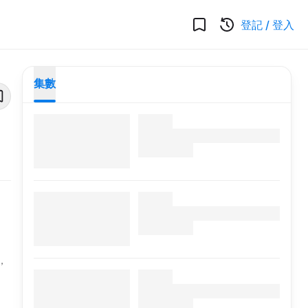
登記
/
登入
集數
，