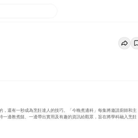
的，還有一秒成為烹飪達人的技巧。「今晚煮邊科」每集將邀請廚師和主
持一邊教煮餸、一邊帶出實用及有趣的資訊給觀眾，旨在將學科融入烹飪