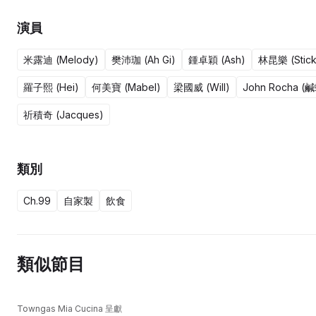
演員
米露迪 (Melody)
樊沛珈 (Ah Gi)
鍾卓穎 (Ash)
林昆樂 (Stick
羅子熙 (Hei)
何美寶 (Mabel)
梁國威 (Will)
John Rocha (
祈積奇 (Jacques)
類別
Ch.99
自家製
飲食
類似節目
Towngas Mia Cucina 呈獻