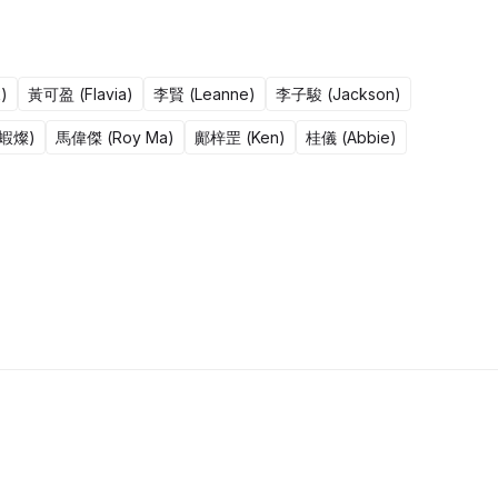
)
黃可盈 (Flavia)
李賢 (Leanne)
李子駿 (Jackson)
鹹蝦燦)
馬偉傑 (Roy Ma)
鄺梓罡 (Ken)
桂儀 (Abbie)
50集完