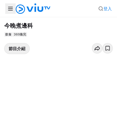
登入
今晚煮邊科
飲食
369集完
節目介紹