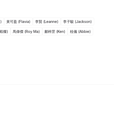
)
黃可盈 (Flavia)
李賢 (Leanne)
李子駿 (Jackson)
鹹蝦燦)
馬偉傑 (Roy Ma)
鄺梓罡 (Ken)
桂儀 (Abbie)
50集完