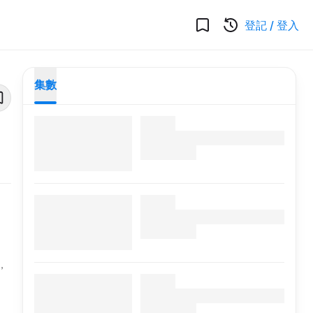
登記
/
登入
集數
，