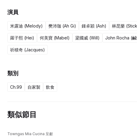
演員
米露迪 (Melody)
樊沛珈 (Ah Gi)
鍾卓穎 (Ash)
林昆樂 (Stick
羅子熙 (Hei)
何美寶 (Mabel)
梁國威 (Will)
John Rocha (
祈積奇 (Jacques)
類別
Ch.99
自家製
飲食
類似節目
Towngas Mia Cucina 呈獻