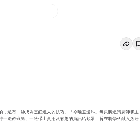
的，還有一秒成為烹飪達人的技巧。「今晚煮邊科」每集將邀請廚師和主
持一邊教煮餸、一邊帶出實用及有趣的資訊給觀眾，旨在將學科融入烹飪