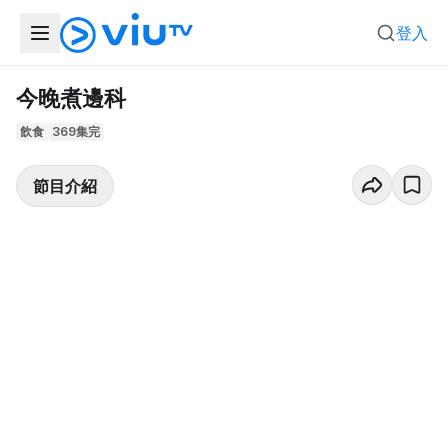
登入
今晚煮邊科
飲食
369集完
節目介紹