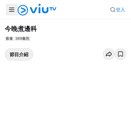
登入
今晚煮邊科
飲食
369集完
節目介紹